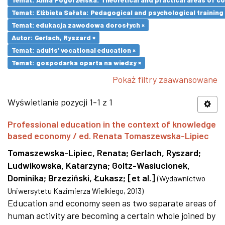
Temat: Elżbieta Sałata: Pedagogical and psychological training 
Temat: edukacja zawodowa dorosłych ×
Autor: Gerlach, Ryszard ×
Temat: adults’ vocational education ×
Temat: gospodarka oparta na wiedzy ×
Pokaż filtry zaawansowane
Wyświetlanie pozycji 1-1 z 1
Professional education in the context of knowledge
based economy / ed. Renata Tomaszewska-Lipiec
Tomaszewska-Lipiec, Renata
;
Gerlach, Ryszard
;
Ludwikowska, Katarzyna
;
Goltz-Wasiucionek,
Dominika
;
Brzeziński, Łukasz
;
[et al.]
(
Wydawnictwo
Uniwersytetu Kazimierza Wielkiego
,
2013
)
Education and economy seen as two separate areas of
human activity are becoming a certain whole joined by