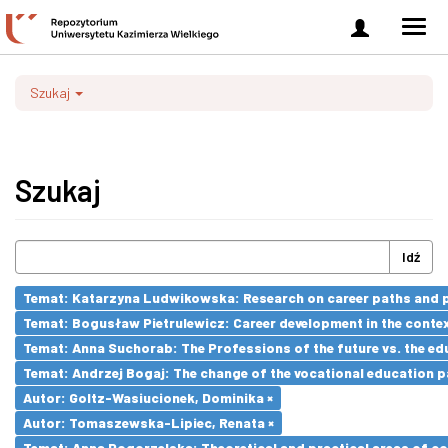
Zaloguj
Men
się
nawi
Szukaj
Szukaj
Idź
Temat: Katarzyna Ludwikowska: Research on career paths and pro
Temat: Bogusław Pietrulewicz: Career development in the contex
Temat: Anna Suchorab: The Professions of the future vs. the ed
Temat: Andrzej Bogaj: The change of the vocational education p
Autor: Goltz-Wasiucionek, Dominika ×
Autor: Tomaszewska-Lipiec, Renata ×
Temat: Anna Pogorzelska: Theoretical and practical areas of co