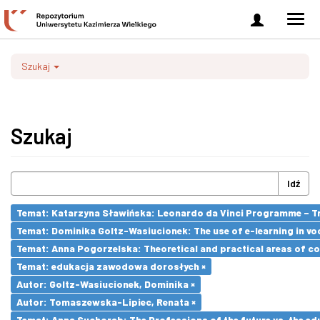
Zaloguj
Men
się
nawi
Szukaj
Szukaj
Idź
Temat: Katarzyna Sławińska: Leonardo da Vinci Programme – Tran
Temat: Dominika Goltz-Wasiucionek: The use of e-learning in vo
Temat: Anna Pogorzelska: Theoretical and practical areas of co
Temat: edukacja zawodowa dorosłych ×
Autor: Goltz-Wasiucionek, Dominika ×
Autor: Tomaszewska-Lipiec, Renata ×
Temat: Anna Suchorab: The Professions of the future vs. the ed