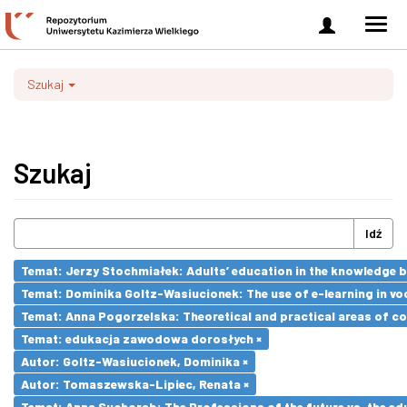
Zaloguj
Men
się
nawi
Szukaj
Szukaj
Idź
Temat: Jerzy Stochmiałek: Adults’ education in the knowledge 
Temat: Dominika Goltz-Wasiucionek: The use of e-learning in vo
Temat: Anna Pogorzelska: Theoretical and practical areas of co
Temat: edukacja zawodowa dorosłych ×
Autor: Goltz-Wasiucionek, Dominika ×
Autor: Tomaszewska-Lipiec, Renata ×
Temat: Anna Suchorab: The Professions of the future vs. the ed