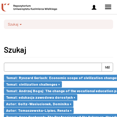
Zaloguj
Men
się
nawi
Szukaj
Szukaj
Idź
Temat: Ryszard Gerlach: Economic scope of civilization changes
Temat: civilization challenges ×
Temat: Andrzej Bogaj: The change of the vocational education p
Temat: edukacja zawodowa dorosłych ×
Autor: Goltz-Wasiucionek, Dominika ×
Autor: Tomaszewska-Lipiec, Renata ×
Temat: Anna Suchorab: The Professions of the future vs. the ed