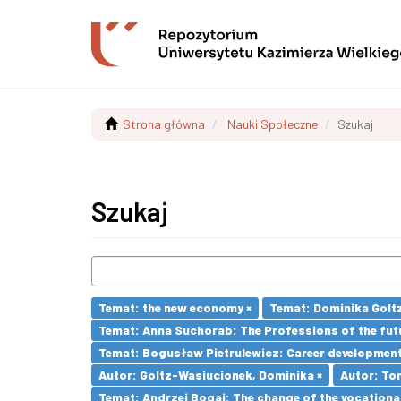
Strona główna
Nauki Społeczne
Szukaj
Szukaj
Temat: the new economy ×
Temat: Dominika Goltz
Temat: Anna Suchorab: The Professions of the futu
Temat: Bogusław Pietrulewicz: Career development 
Autor: Goltz-Wasiucionek, Dominika ×
Autor: To
Temat: Andrzej Bogaj: The change of the vocationa