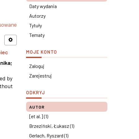
Daty wydania
Autorzy
nsowane
Tytuły
Tematy
piec
MOJE KONTO
nika
;
Zaloguj
Zarejestruj
ned by
ithout
ODKRYJ
AUTOR
[et al.] (1)
Brzeziński, Łukasz (1)
Gerlach, Ryszard (1)