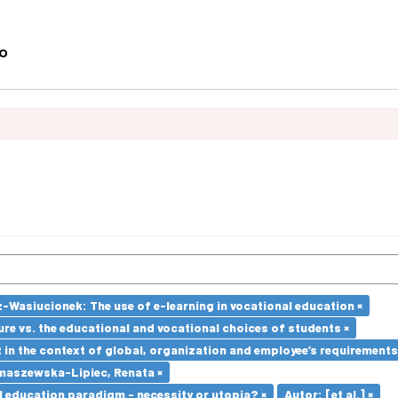
-Wasiucionek: The use of e-learning in vocational education ×
re vs. the educational and vocational choices of students ×
in the context of global, organization and employee’s requirement
maszewska-Lipiec, Renata ×
l education paradigm - necessity or utopia? ×
Autor: [et al.] ×