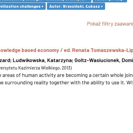
vilization challenges ×
Autor: Brzeziński, Łukasz ×
Pokaż filtry zaawa
 knowledge based economy / ed. Renata Tomaszewska-Li
szard
;
Ludwikowska, Katarzyna
;
Goltz-Wasiucionek, Domi
rsytetu Kazimierza Wielkiego
,
2013
)
areas of human activity are becoming a certain whole joi
e surrounding reality together with the ability to use it. W