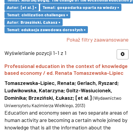
Autor: [et al.] ×
Temat: gospodarka oparta na wiedzy ×
Temat: civilization challenges ×
Autor: Brzeziński, Łukasz ×
Temat: edukacja zawodowa dorosłych ×
Pokaż filtry zaawansowane
Wyświetlanie pozycji 1-1 z 1
Professional education in the context of knowledge
based economy / ed. Renata Tomaszewska-Lipiec
Tomaszewska-Lipiec, Renata
;
Gerlach, Ryszard
;
Ludwikowska, Katarzyna
;
Goltz-Wasiucionek,
Dominika
;
Brzeziński, Łukasz
;
[et al.]
(
Wydawnictwo
Uniwersytetu Kazimierza Wielkiego
,
2013
)
Education and economy seen as two separate areas of
human activity are becoming a certain whole joined by
knowledge that is all the information about the