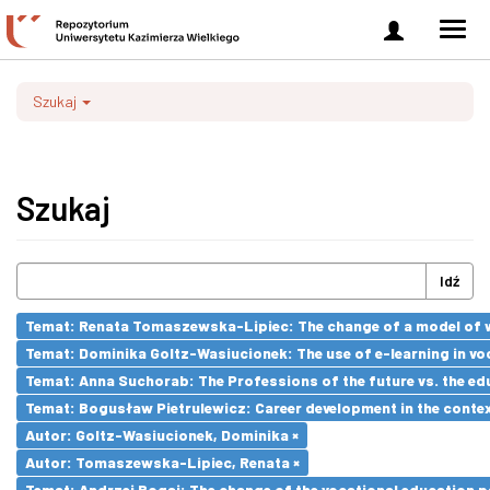
Zaloguj
Men
się
nawi
Szukaj
Szukaj
Idź
Temat: Renata Tomaszewska-Lipiec: The change of a model of wo
Temat: Dominika Goltz-Wasiucionek: The use of e-learning in vo
Temat: Anna Suchorab: The Professions of the future vs. the ed
Temat: Bogusław Pietrulewicz: Career development in the contex
Autor: Goltz-Wasiucionek, Dominika ×
Autor: Tomaszewska-Lipiec, Renata ×
Temat: Andrzej Bogaj: The change of the vocational education p