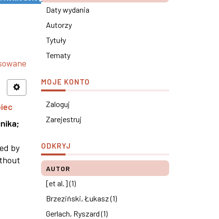
Daty wydania
Autorzy
Tytuły
Tematy
nsowane
MOJE KONTO
Zaloguj
piec
Zarejestruj
nika
;
ODKRYJ
ned by
ithout
AUTOR
[et al.] (1)
Brzeziński, Łukasz (1)
Gerlach, Ryszard (1)