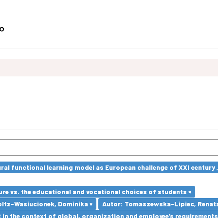
ural functional learning model as European challenge of XXI centur
re vs. the educational and vocational choices of students ×
oltz-Wasiucionek, Dominika ×
Autor: Tomaszewska-Lipiec, Renata
in the context of global, organization and employee’s requirement