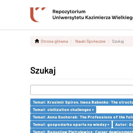
Strona główna
Nauki Społeczne
Szukaj
Szukaj
Temat: Krasimir Spirov, Inesa Babenko: The struct
Temat: civilization challenges ×
Temat: Anna Suchorab: The Professions of the futu
Temat: gospodarka oparta na wiedzy ×
Autor: G
Temat: Bogusław Pietrulewicz: Career development 