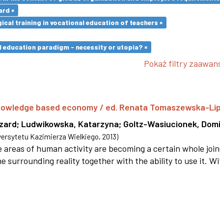
ard ×
cal training in vocational education of teachers ×
l education paradigm - necessity or utopia? ×
Pokaż filtry zaawa
 knowledge based economy / ed. Renata Tomaszewska-Li
szard
;
Ludwikowska, Katarzyna
;
Goltz-Wasiucionek, Domi
rsytetu Kazimierza Wielkiego
,
2013
)
areas of human activity are becoming a certain whole joi
e surrounding reality together with the ability to use it. W