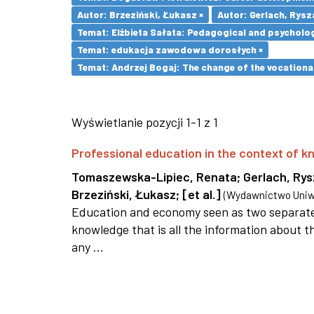
Autor: Brzeziński, Łukasz ×
Autor: Gerlach, Rysz
Temat: Elżbieta Sałata: Pedagogical and psychologi
Temat: edukacja zawodowa dorosłych ×
Temat: Andrzej Bogaj: The change of the vocationa
Wyświetlanie pozycji 1-1 z 1
Professional education in the context of
Tomaszewska-Lipiec, Renata
;
Gerlach, Ry
Brzeziński, Łukasz
;
[et al.]
(
Wydawnictwo Uniwe
Education and economy seen as two separate 
knowledge that is all the information about th
any ...