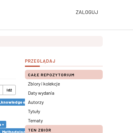
ZALOGUJ
PRZEGLĄDAJ
CAŁE REPOZYTORIUM
Zbiory i kolekcje
Idź
Daty wydania
Autorzy
y „knowledge economics” ×
Tytuły
Tematy
 ×
TEN ZBIÓR
s. Methodological remarks ×