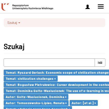
Zaloguj
Men
się
nawi
Szukaj
Szukaj
Idź
Temat: Ryszard Gerlach: Economic scope of civilization changes
Temat: civilization challenges ×
Temat: Bogusław Pietrulewicz: Career development in the contex
Temat: Dominika Goltz-Wasiucionek: The use of e-learning in vo
Autor: Goltz-Wasiucionek, Dominika ×
Autor: Tomaszewska-Lipiec, Renata ×
Autor: [et al.] ×
Temat: edukacja zawodowa dorosłych ×