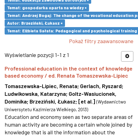
Temat: gospodarka oparta na wiedzy ×
Temat: Andrzej Bogaj: The change of the vocational education p
Autor: Brzeziński, Łukasz ×
Temat: Elżbieta Sałata: Pedagogical and psychological training 
Pokaż filtry zaawansowane
Wyświetlanie pozycji 1-1 z 1
Professional education in the context of knowledge
based economy / ed. Renata Tomaszewska-Lipiec
Tomaszewska-Lipiec, Renata
;
Gerlach, Ryszard
;
Ludwikowska, Katarzyna
;
Goltz-Wasiucionek,
Dominika
;
Brzeziński, Łukasz
;
[et al.]
(
Wydawnictwo
Uniwersytetu Kazimierza Wielkiego
,
2013
)
Education and economy seen as two separate areas of
human activity are becoming a certain whole joined by
knowledge that is all the information about the