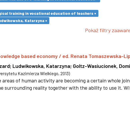
cal training in vocational education of teachers ×
udwikowska, Katarzyna ×
Pokaż filtry zaawa
 knowledge based economy / ed. Renata Tomaszewska-Li
szard
;
Ludwikowska, Katarzyna
;
Goltz-Wasiucionek, Domi
rsytetu Kazimierza Wielkiego
,
2013
)
areas of human activity are becoming a certain whole joi
e surrounding reality together with the ability to use it. W