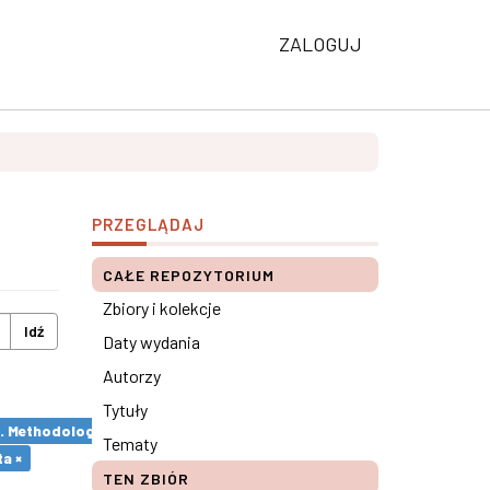
ZALOGUJ
PRZEGLĄDAJ
CAŁE REPOZYTORIUM
Zbiory i kolekcje
Idź
Daty wydania
Autorzy
Tytuły
s. Methodological remarks ×
Tematy
a ×
TEN ZBIÓR