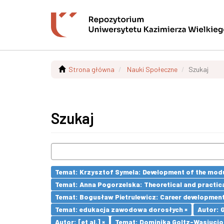
Strona główna
Nauki Społeczne
Szukaj
Szukaj
Temat: Krzysztof Symela: Development of the modu
Temat: Anna Pogorzelska: Theoretical and practica
Temat: Bogusław Pietrulewicz: Career development 
Temat: edukacja zawodowa dorosłych ×
Autor: 
Autor: [et al.] ×
Temat: Dominika Goltz-Wasiucione