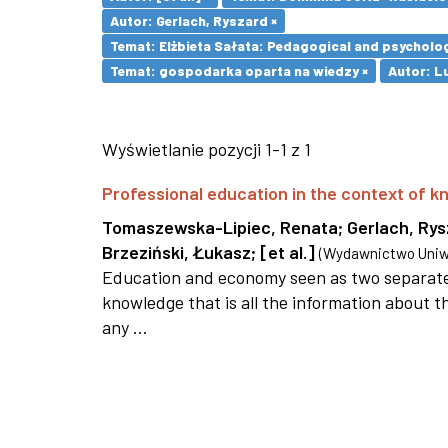
Autor: Gerlach, Ryszard ×
Temat: Elżbieta Sałata: Pedagogical and psychologi
Temat: gospodarka oparta na wiedzy ×
Autor: L
Wyświetlanie pozycji 1-1 z 1
Professional education in the context of
Tomaszewska-Lipiec, Renata
;
Gerlach, Ry
Brzeziński, Łukasz
;
[et al.]
(
Wydawnictwo Uniwe
Education and economy seen as two separate 
knowledge that is all the information about th
any ...