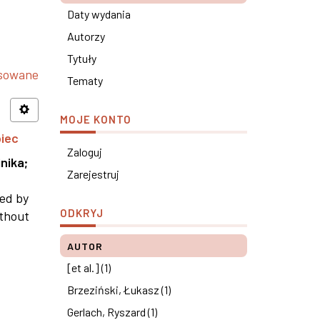
Daty wydania
Autorzy
Tytuły
nsowane
Tematy
MOJE KONTO
piec
Zaloguj
nika
;
Zarejestruj
ned by
ODKRYJ
ithout
AUTOR
[et al.] (1)
Brzeziński, Łukasz (1)
Gerlach, Ryszard (1)