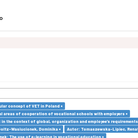
lar concept of VET in Poland ×
l areas of cooperation of vocational schools with employers ×
in the context of global, organization and employee’s requirement
Goltz-Wasiucionek, Dominika ×
Autor: Tomaszewska-Lipiec, Renat
k: The use of e-learning in vocational education ×