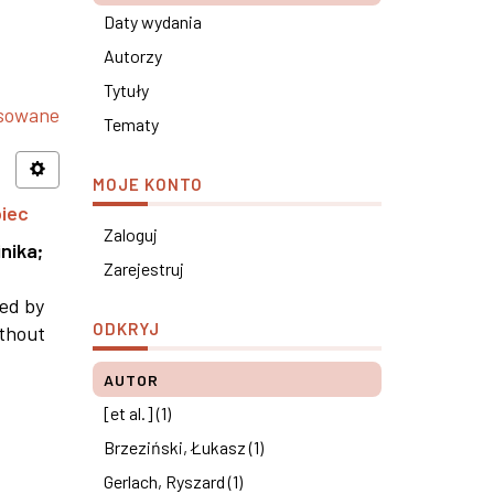
Daty wydania
Autorzy
Tytuły
nsowane
Tematy
MOJE KONTO
piec
Zaloguj
nika
;
Zarejestruj
ned by
ODKRYJ
ithout
AUTOR
[et al.] (1)
Brzeziński, Łukasz (1)
Gerlach, Ryszard (1)