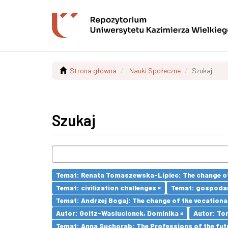
Strona główna
Nauki Społeczne
Szukaj
Szukaj
Temat: Renata Tomaszewska-Lipiec: The change of 
Temat: civilization challenges ×
Temat: gospodar
Temat: Andrzej Bogaj: The change of the vocationa
Autor: Goltz-Wasiucionek, Dominika ×
Autor: To
Temat: Anna Suchorab: The Professions of the futu