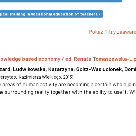
cal training in vocational education of teachers ×
Pokaż filtry zaawa
 knowledge based economy / ed. Renata Tomaszewska-Li
szard
;
Ludwikowska, Katarzyna
;
Goltz-Wasiucionek, Domi
rsytetu Kazimierza Wielkiego
,
2013
)
areas of human activity are becoming a certain whole joi
e surrounding reality together with the ability to use it. W