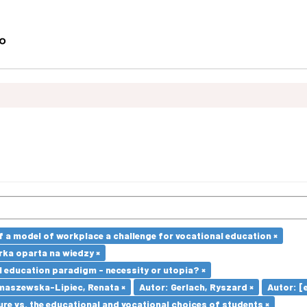
a model of workplace a challenge for vocational education ×
ka oparta na wiedzy ×
l education paradigm - necessity or utopia? ×
maszewska-Lipiec, Renata ×
Autor: Gerlach, Ryszard ×
Autor: [e
re vs. the educational and vocational choices of students ×