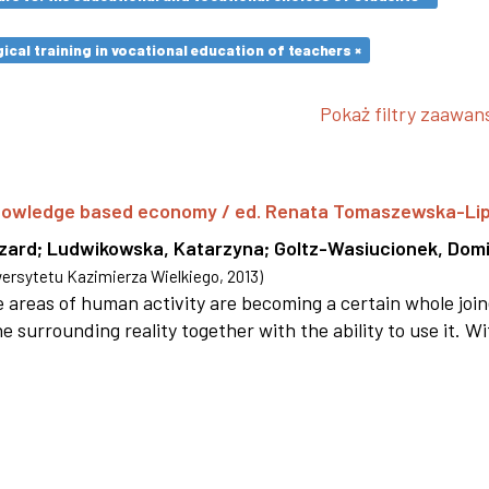
cal training in vocational education of teachers ×
Pokaż filtry zaawa
 knowledge based economy / ed. Renata Tomaszewska-Li
szard
;
Ludwikowska, Katarzyna
;
Goltz-Wasiucionek, Domi
rsytetu Kazimierza Wielkiego
,
2013
)
areas of human activity are becoming a certain whole joi
e surrounding reality together with the ability to use it. W