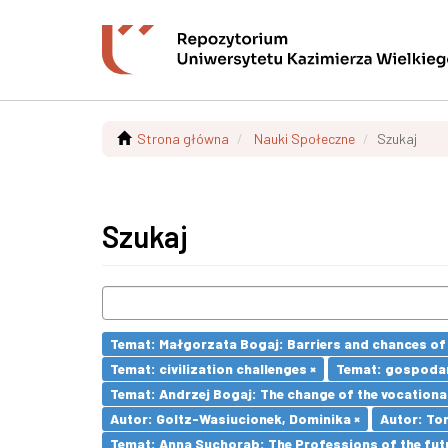
Strona główna
Nauki Społeczne
Szukaj
Szukaj
Temat: Małgorzata Bogaj: Barriers and chances of 
Temat: civilization challenges ×
Temat: gospodar
Temat: Andrzej Bogaj: The change of the vocationa
Autor: Goltz-Wasiucionek, Dominika ×
Autor: To
Temat: Anna Suchorab: The Professions of the futu