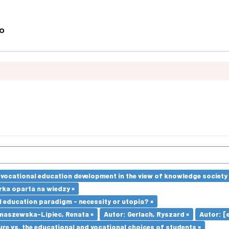
vocational education development in the view of knowledge society 
ka oparta na wiedzy ×
l education paradigm - necessity or utopia? ×
maszewska-Lipiec, Renata ×
Autor: Gerlach, Ryszard ×
Autor: [e
re vs. the educational and vocational choices of students ×