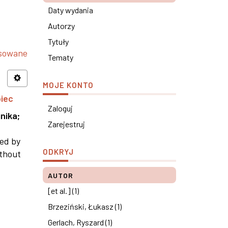
Daty wydania
Autorzy
Tytuły
nsowane
Tematy
MOJE KONTO
piec
Zaloguj
nika
;
Zarejestruj
ned by
ODKRYJ
ithout
AUTOR
[et al.] (1)
Brzeziński, Łukasz (1)
Gerlach, Ryszard (1)