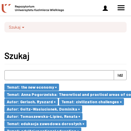
Zaloguj
Men
się
nawi
Szukaj
Szukaj
Idź
Temat: the new economy ×
Temat: Anna Pogorzelska: Theoretical and practical areas of co
Autor: Gerlach, Ryszard ×
Temat: civilization challenges ×
Autor: Goltz-Wasiucionek, Dominika ×
Autor: Tomaszewska-Lipiec, Renata ×
Temat: edukacja zawodowa dorosłych ×
Temat: adults’ vocational education ×