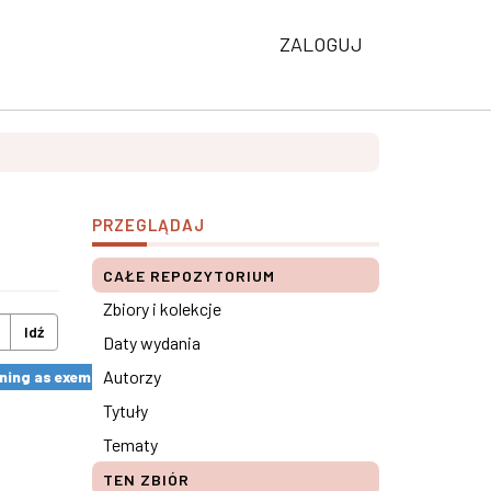
ZALOGUJ
PRZEGLĄDAJ
CAŁE REPOZYTORIUM
Zbiory i kolekcje
Idź
Daty wydania
Autorzy
ng as exemplified by the SkillsUp Project ×
Tytuły
Tematy
TEN ZBIÓR