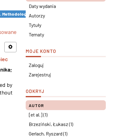
Daty wydania
s. Methodological remarks ×
Autorzy
Tytuły
nsowane
Tematy
MOJE KONTO
piec
Zaloguj
nika
;
Zarejestruj
ned by
ODKRYJ
ithout
AUTOR
[et al.] (1)
Brzeziński, Łukasz (1)
Gerlach, Ryszard (1)