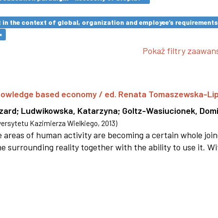
in the context of global, organization and employee’s requirement
×
Pokaż filtry zaawa
 knowledge based economy / ed. Renata Tomaszewska-Li
szard
;
Ludwikowska, Katarzyna
;
Goltz-Wasiucionek, Domi
rsytetu Kazimierza Wielkiego
,
2013
)
areas of human activity are becoming a certain whole joi
e surrounding reality together with the ability to use it. W