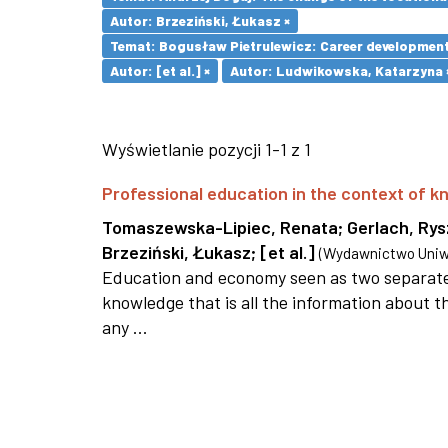
Autor: Brzeziński, Łukasz ×
Temat: Bogusław Pietrulewicz: Career development 
Autor: [et al.] ×
Autor: Ludwikowska, Katarzyna 
Wyświetlanie pozycji 1-1 z 1
Professional education in the context of
Tomaszewska-Lipiec, Renata
;
Gerlach, Ry
Brzeziński, Łukasz
;
[et al.]
(
Wydawnictwo Uniwe
Education and economy seen as two separate 
knowledge that is all the information about th
any ...