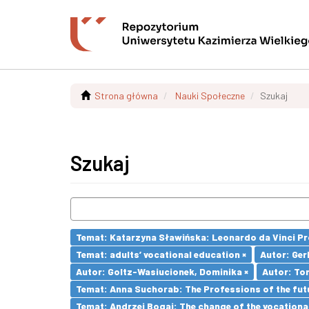
Strona główna
Nauki Społeczne
Szukaj
Szukaj
Temat: Katarzyna Sławińska: Leonardo da Vinci Prog
Temat: adults’ vocational education ×
Autor: Ger
Autor: Goltz-Wasiucionek, Dominika ×
Autor: To
Temat: Anna Suchorab: The Professions of the futu
Temat: Andrzej Bogaj: The change of the vocationa