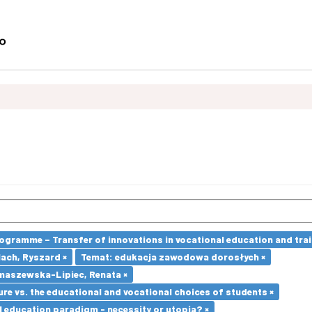
ramme – Transfer of innovations in vocational education and traini
lach, Ryszard ×
Temat: edukacja zawodowa dorosłych ×
maszewska-Lipiec, Renata ×
re vs. the educational and vocational choices of students ×
l education paradigm - necessity or utopia? ×