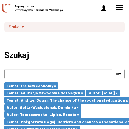
Zaloguj
Men
się
nawi
Szukaj
Szukaj
Idź
Temat: the new economy ×
Temat: edukacja zawodowa dorosłych ×
Autor: [et al.] ×
Temat: Andrzej Bogaj: The change of the vocational education p
Autor: Goltz-Wasiucionek, Dominika ×
Autor: Tomaszewska-Lipiec, Renata ×
Temat: Małgorzata Bogaj: Barriers and chances of vocational ed
Temat: adults’ vocational education ×