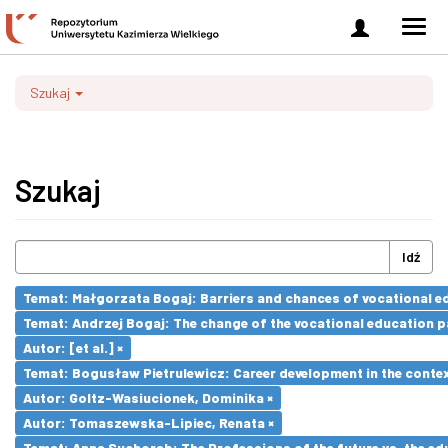
Zaloguj
Men
się
nawi
Szukaj
Szukaj
Idź
Temat: Małgorzata Bogaj: Barriers and chances of vocational ed
Temat: Andrzej Bogaj: The change of the vocational education p
Autor: [et al.] ×
Temat: Bogusław Pietrulewicz: Career development in the contex
Autor: Goltz-Wasiucionek, Dominika ×
Autor: Tomaszewska-Lipiec, Renata ×
Temat: Anna Suchorab: The Professions of the future vs. the ed