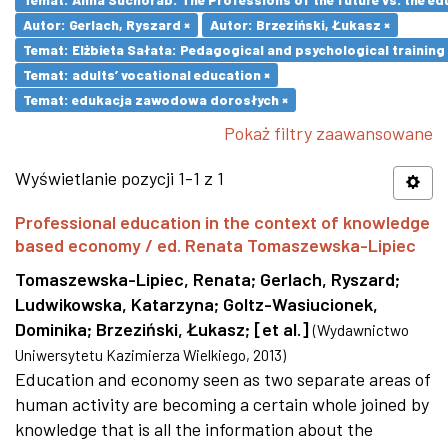
Autor: Gerlach, Ryszard ×
Autor: Brzeziński, Łukasz ×
Temat: Elżbieta Sałata: Pedagogical and psychological training 
Temat: adults’ vocational education ×
Temat: edukacja zawodowa dorosłych ×
Pokaż filtry zaawansowane
Wyświetlanie pozycji 1-1 z 1
Professional education in the context of knowledge
based economy / ed. Renata Tomaszewska-Lipiec
Tomaszewska-Lipiec, Renata
;
Gerlach, Ryszard
;
Ludwikowska, Katarzyna
;
Goltz-Wasiucionek,
Dominika
;
Brzeziński, Łukasz
;
[et al.]
(
Wydawnictwo
Uniwersytetu Kazimierza Wielkiego
,
2013
)
Education and economy seen as two separate areas of
human activity are becoming a certain whole joined by
knowledge that is all the information about the