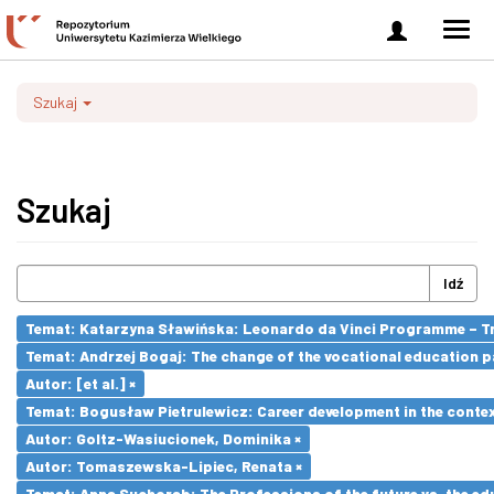
Zaloguj
Men
się
nawi
Szukaj
Szukaj
Idź
Temat: Katarzyna Sławińska: Leonardo da Vinci Programme – Tran
Temat: Andrzej Bogaj: The change of the vocational education p
Autor: [et al.] ×
Temat: Bogusław Pietrulewicz: Career development in the contex
Autor: Goltz-Wasiucionek, Dominika ×
Autor: Tomaszewska-Lipiec, Renata ×
Temat: Anna Suchorab: The Professions of the future vs. the ed