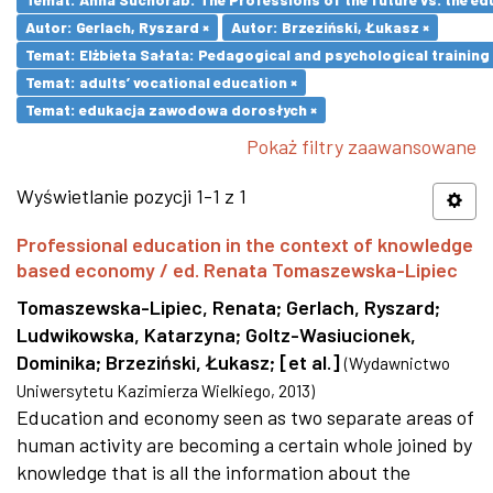
Autor: Gerlach, Ryszard ×
Autor: Brzeziński, Łukasz ×
Temat: Elżbieta Sałata: Pedagogical and psychological training 
Temat: adults’ vocational education ×
Temat: edukacja zawodowa dorosłych ×
Pokaż filtry zaawansowane
Wyświetlanie pozycji 1-1 z 1
Professional education in the context of knowledge
based economy / ed. Renata Tomaszewska-Lipiec
Tomaszewska-Lipiec, Renata
;
Gerlach, Ryszard
;
Ludwikowska, Katarzyna
;
Goltz-Wasiucionek,
Dominika
;
Brzeziński, Łukasz
;
[et al.]
(
Wydawnictwo
Uniwersytetu Kazimierza Wielkiego
,
2013
)
Education and economy seen as two separate areas of
human activity are becoming a certain whole joined by
knowledge that is all the information about the