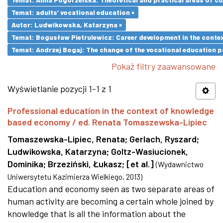
Temat: adults’ vocational education ×
Autor: Ludwikowska, Katarzyna ×
Temat: Bogusław Pietrulewicz: Career development in the contex
Temat: Andrzej Bogaj: The change of the vocational education p
Pokaż filtry zaawansowane
Wyświetlanie pozycji 1-1 z 1
Professional education in the context of knowledge
based economy / ed. Renata Tomaszewska-Lipiec
Tomaszewska-Lipiec, Renata
;
Gerlach, Ryszard
;
Ludwikowska, Katarzyna
;
Goltz-Wasiucionek,
Dominika
;
Brzeziński, Łukasz
;
[et al.]
(
Wydawnictwo
Uniwersytetu Kazimierza Wielkiego
,
2013
)
Education and economy seen as two separate areas of
human activity are becoming a certain whole joined by
knowledge that is all the information about the