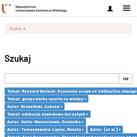
Zaloguj
Men
się
nawi
Szukaj
Szukaj
Idź
Temat: Ryszard Gerlach: Economic scope of civilization changes
Temat: gospodarka oparta na wiedzy ×
Autor: Brzeziński, Łukasz ×
Temat: edukacja zawodowa dorosłych ×
Autor: Goltz-Wasiucionek, Dominika ×
Autor: Tomaszewska-Lipiec, Renata ×
Autor: [et al.] ×
Temat: Anna Pogorzelska: Theoretical and practical areas of co