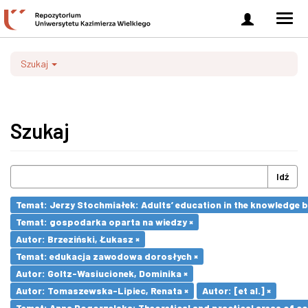
Zaloguj
Men
się
nawi
Szukaj
Szukaj
Idź
Temat: Jerzy Stochmiałek: Adults’ education in the knowledge 
Temat: gospodarka oparta na wiedzy ×
Autor: Brzeziński, Łukasz ×
Temat: edukacja zawodowa dorosłych ×
Autor: Goltz-Wasiucionek, Dominika ×
Autor: Tomaszewska-Lipiec, Renata ×
Autor: [et al.] ×
Temat: Anna Pogorzelska: Theoretical and practical areas of co