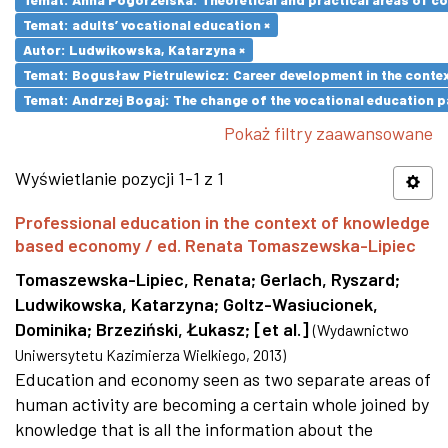
Temat: adults’ vocational education ×
Autor: Ludwikowska, Katarzyna ×
Temat: Bogusław Pietrulewicz: Career development in the contex
Temat: Andrzej Bogaj: The change of the vocational education p
Pokaż filtry zaawansowane
Wyświetlanie pozycji 1-1 z 1
Professional education in the context of knowledge
based economy / ed. Renata Tomaszewska-Lipiec
Tomaszewska-Lipiec, Renata
;
Gerlach, Ryszard
;
Ludwikowska, Katarzyna
;
Goltz-Wasiucionek,
Dominika
;
Brzeziński, Łukasz
;
[et al.]
(
Wydawnictwo
Uniwersytetu Kazimierza Wielkiego
,
2013
)
Education and economy seen as two separate areas of
human activity are becoming a certain whole joined by
knowledge that is all the information about the