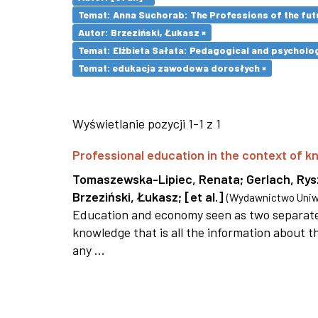
Temat: Anna Suchorab: The Professions of the futu
Autor: Brzeziński, Łukasz ×
Temat: Elżbieta Sałata: Pedagogical and psychologi
Temat: edukacja zawodowa dorosłych ×
Wyświetlanie pozycji 1-1 z 1
Professional education in the context of
Tomaszewska-Lipiec, Renata
;
Gerlach, Ry
Brzeziński, Łukasz
;
[et al.]
(
Wydawnictwo Uniwe
Education and economy seen as two separate 
knowledge that is all the information about th
any ...