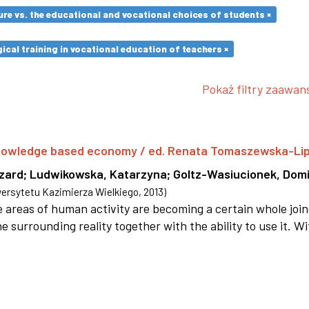
re vs. the educational and vocational choices of students ×
cal training in vocational education of teachers ×
Pokaż filtry zaawa
 knowledge based economy / ed. Renata Tomaszewska-Li
szard
;
Ludwikowska, Katarzyna
;
Goltz-Wasiucionek, Domi
rsytetu Kazimierza Wielkiego
,
2013
)
areas of human activity are becoming a certain whole joi
e surrounding reality together with the ability to use it. W