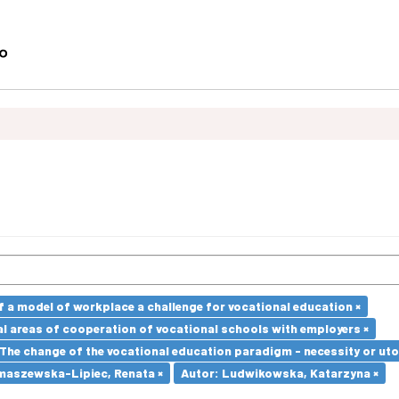
a model of workplace a challenge for vocational education ×
l areas of cooperation of vocational schools with employers ×
The change of the vocational education paradigm - necessity or uto
maszewska-Lipiec, Renata ×
Autor: Ludwikowska, Katarzyna ×