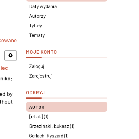
Daty wydania
Autorzy
Tytuły
Tematy
nsowane
MOJE KONTO
Zaloguj
piec
Zarejestruj
nika
;
ODKRYJ
ned by
ithout
AUTOR
[et al.] (1)
Brzeziński, Łukasz (1)
Gerlach, Ryszard (1)