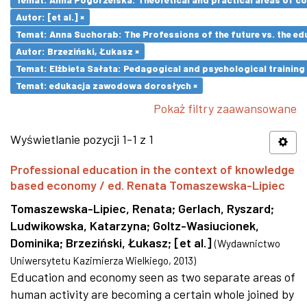
Autor: [et al.] ×
Temat: Anna Suchorab: The Professions of the future vs. the ed
Autor: Brzeziński, Łukasz ×
Temat: Elżbieta Sałata: Pedagogical and psychological training 
Temat: edukacja zawodowa dorosłych ×
Pokaż filtry zaawansowane
Wyświetlanie pozycji 1-1 z 1
Professional education in the context of knowledge
based economy / ed. Renata Tomaszewska-Lipiec
Tomaszewska-Lipiec, Renata
;
Gerlach, Ryszard
;
Ludwikowska, Katarzyna
;
Goltz-Wasiucionek,
Dominika
;
Brzeziński, Łukasz
;
[et al.]
(
Wydawnictwo
Uniwersytetu Kazimierza Wielkiego
,
2013
)
Education and economy seen as two separate areas of
human activity are becoming a certain whole joined by