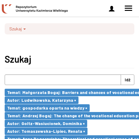
Zaloguj
Men
się
nawi
Szukaj
Szukaj
Idź
Temat: Małgorzata Bogaj: Barriers and chances of vocational ed
Autor: Ludwikowska, Katarzyna ×
Temat: gospodarka oparta na wiedzy ×
Temat: Andrzej Bogaj: The change of the vocational education p
Autor: Goltz-Wasiucionek, Dominika ×
Autor: Tomaszewska-Lipiec, Renata ×
Temat: Anna Pogorzelska: Theoretical and practical areas of co