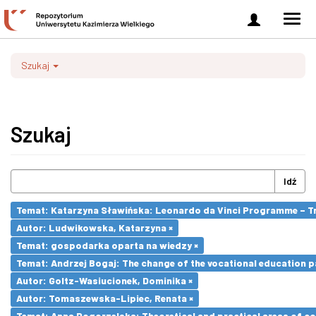
Zaloguj
Men
się
nawi
Szukaj
Szukaj
Idź
Temat: Katarzyna Sławińska: Leonardo da Vinci Programme – Tran
Autor: Ludwikowska, Katarzyna ×
Temat: gospodarka oparta na wiedzy ×
Temat: Andrzej Bogaj: The change of the vocational education p
Autor: Goltz-Wasiucionek, Dominika ×
Autor: Tomaszewska-Lipiec, Renata ×
Temat: Anna Pogorzelska: Theoretical and practical areas of co