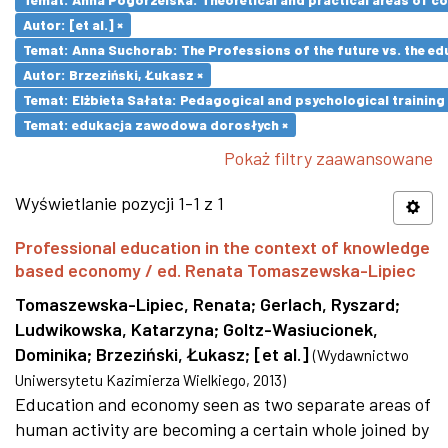
Autor: [et al.] ×
Temat: Anna Suchorab: The Professions of the future vs. the ed
Autor: Brzeziński, Łukasz ×
Temat: Elżbieta Sałata: Pedagogical and psychological training 
Temat: edukacja zawodowa dorosłych ×
Pokaż filtry zaawansowane
Wyświetlanie pozycji 1-1 z 1
Professional education in the context of knowledge
based economy / ed. Renata Tomaszewska-Lipiec
Tomaszewska-Lipiec, Renata
;
Gerlach, Ryszard
;
Ludwikowska, Katarzyna
;
Goltz-Wasiucionek,
Dominika
;
Brzeziński, Łukasz
;
[et al.]
(
Wydawnictwo
Uniwersytetu Kazimierza Wielkiego
,
2013
)
Education and economy seen as two separate areas of
human activity are becoming a certain whole joined by