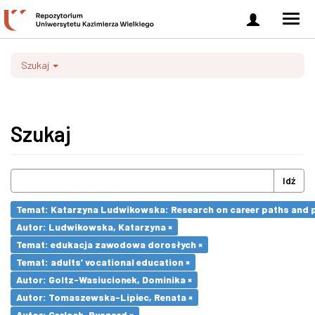
Zaloguj
Men
się
nawi
Szukaj
Szukaj
Idź
Temat: Katarzyna Ludwikowska: Research on career paths and pro
Autor: Ludwikowska, Katarzyna ×
Temat: edukacja zawodowa dorosłych ×
Temat: adults’ vocational education ×
Autor: Goltz-Wasiucionek, Dominika ×
Autor: Tomaszewska-Lipiec, Renata ×
Autor: Gerlach, Ryszard ×