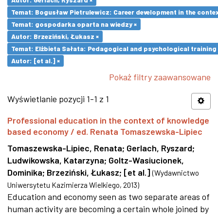
Temat: Bogusław Pietrulewicz: Career development in the contex
Temat: gospodarka oparta na wiedzy ×
Autor: Brzeziński, Łukasz ×
Temat: Elżbieta Sałata: Pedagogical and psychological training 
Autor: [et al.] ×
Pokaż filtry zaawansowane
Wyświetlanie pozycji 1-1 z 1
Professional education in the context of knowledge
based economy / ed. Renata Tomaszewska-Lipiec
Tomaszewska-Lipiec, Renata
;
Gerlach, Ryszard
;
Ludwikowska, Katarzyna
;
Goltz-Wasiucionek,
Dominika
;
Brzeziński, Łukasz
;
[et al.]
(
Wydawnictwo
Uniwersytetu Kazimierza Wielkiego
,
2013
)
Education and economy seen as two separate areas of
human activity are becoming a certain whole joined by