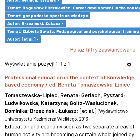
Temat: Bogusław Pietrulewicz: Career development in the contex
Temat: gospodarka oparta na wiedzy ×
Autor: Brzeziński, Łukasz ×
Temat: Elżbieta Sałata: Pedagogical and psychological training 
Autor: [et al.] ×
Pokaż filtry zaawansowane
Wyświetlanie pozycji 1-1 z 1
Professional education in the context of knowledge
based economy / ed. Renata Tomaszewska-Lipiec
Tomaszewska-Lipiec, Renata
;
Gerlach, Ryszard
;
Ludwikowska, Katarzyna
;
Goltz-Wasiucionek,
Dominika
;
Brzeziński, Łukasz
;
[et al.]
(
Wydawnictwo
Uniwersytetu Kazimierza Wielkiego
,
2013
)
Education and economy seen as two separate areas of
human activity are becoming a certain whole joined by