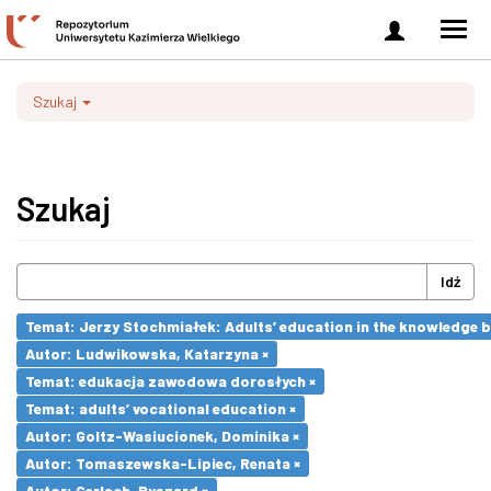
Zaloguj
Men
się
nawi
Szukaj
Szukaj
Idź
Temat: Jerzy Stochmiałek: Adults’ education in the knowledge 
Autor: Ludwikowska, Katarzyna ×
Temat: edukacja zawodowa dorosłych ×
Temat: adults’ vocational education ×
Autor: Goltz-Wasiucionek, Dominika ×
Autor: Tomaszewska-Lipiec, Renata ×
Autor: Gerlach, Ryszard ×