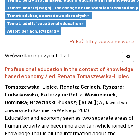
Temat: Andrzej Bogaj: The change of the vocational education p
Temat: edukacja zawodowa dorosłych ×
Temat: adults’ vocational education ×
Autor: Gerlach, Ryszard ×
Pokaż filtry zaawansowane
Wyświetlanie pozycji 1-1 z 1
Professional education in the context of knowledge
based economy / ed. Renata Tomaszewska-Lipiec
Tomaszewska-Lipiec, Renata
;
Gerlach, Ryszard
;
Ludwikowska, Katarzyna
;
Goltz-Wasiucionek,
Dominika
;
Brzeziński, Łukasz
;
[et al.]
(
Wydawnictwo
Uniwersytetu Kazimierza Wielkiego
,
2013
)
Education and economy seen as two separate areas of
human activity are becoming a certain whole joined by
knowledge that is all the information about the