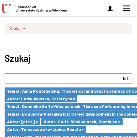
Zaloguj
Men
się
nawi
Szukaj
Szukaj
Idź
Temat: Anna Pogorzelska: Theoretical and practical areas of co
Autor: Ludwikowska, Katarzyna ×
Temat: Dominika Goltz-Wasiucionek: The use of e-learning in vo
Temat: Bogusław Pietrulewicz: Career development in the contex
Autor: [et al.] ×
Autor: Goltz-Wasiucionek, Dominika ×
Autor: Tomaszewska-Lipiec, Renata ×
Temat: Jerzy Stochmiałek: Adults’ education in the knowledge 