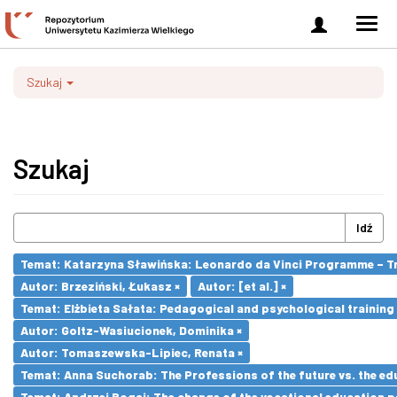
Zaloguj
Men
się
nawi
Szukaj
Szukaj
Idź
Temat: Katarzyna Sławińska: Leonardo da Vinci Programme – Tran
Autor: Brzeziński, Łukasz ×
Autor: [et al.] ×
Temat: Elżbieta Sałata: Pedagogical and psychological training 
Autor: Goltz-Wasiucionek, Dominika ×
Autor: Tomaszewska-Lipiec, Renata ×
Temat: Anna Suchorab: The Professions of the future vs. the ed
Temat: Andrzej Bogaj: The change of the vocational education p