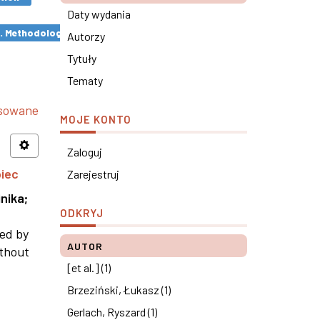
Daty wydania
s. Methodological remarks ×
Autorzy
Tytuły
Tematy
nsowane
MOJE KONTO
Zaloguj
piec
Zarejestruj
nika
;
ODKRYJ
ned by
AUTOR
ithout
[et al.] (1)
Brzeziński, Łukasz (1)
Gerlach, Ryszard (1)