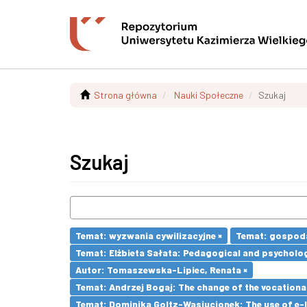
Strona główna
Nauki Społeczne
Szukaj
Szukaj
Temat: wyzwania cywilizacyjne ×
Temat: gospoda
Temat: Elżbieta Sałata: Pedagogical and psychologi
Autor: Tomaszewska-Lipiec, Renata ×
Temat: Andrzej Bogaj: The change of the vocationa
Temat: Dominika Goltz-Wasiucionek: The use of e-l