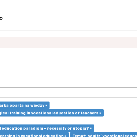
rka oparta na wiedzy ×
cal training in vocational education of teachers ×
l education paradigm - necessity or utopia? ×
earning in vocational education ×
Temat: adults’ vocational educa