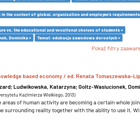
in the context of global, organization and employee’s requirement
re vs. the educational and vocational choices of students ×
nek, Dominika ×
Temat: edukacja zawodowa dorosłych ×
Pokaż filtry zaawa
 knowledge based economy / ed. Renata Tomaszewska-Li
szard
;
Ludwikowska, Katarzyna
;
Goltz-Wasiucionek, Domi
rsytetu Kazimierza Wielkiego
,
2013
)
areas of human activity are becoming a certain whole joi
e surrounding reality together with the ability to use it. W