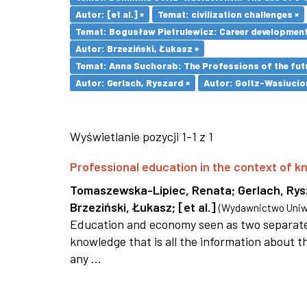
Autor: [et al.] ×
Temat: civilization challenges ×
Temat: Bogusław Pietrulewicz: Career development 
Autor: Brzeziński, Łukasz ×
Temat: Anna Suchorab: The Professions of the futu
Autor: Gerlach, Ryszard ×
Autor: Goltz-Wasiucio
Wyświetlanie pozycji 1-1 z 1
Professional education in the context of
Tomaszewska-Lipiec, Renata
;
Gerlach, Ry
Brzeziński, Łukasz
;
[et al.]
(
Wydawnictwo Uniwe
Education and economy seen as two separate 
knowledge that is all the information about th
any ...