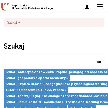
Zaloguj
Men
się
nawi
Szukaj
Szukaj
Idź
Temat: Walentyna Łozowiecka: Psycho-pedagogical aspects of 
Temat: gospodarka oparta na wiedzy ×
Temat: Elżbieta Sałata: Pedagogical and psychological training 
Autor: Tomaszewska-Lipiec, Renata ×
Temat: Andrzej Bogaj: The change of the vocational education p
Temat: Dominika Goltz-Wasiucionek: The use of e-learning in vo
Temat: adults’ vocational education ×
Autor: [et al.] ×