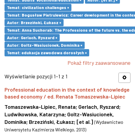
Temat: civilization challenges ×
Temat: Bogusław Pietrulewicz: Career development in the contex
Autor: Brzeziński, Łukasz ×
Temat: Anna Suchorab: The Professions of the future vs. the ed
Autor: Gerlach, Ryszard ×
Autor: Goltz-Wasiucionek, Dominika ×
Temat: edukacja zawodowa dorosłych ×
Pokaż filtry zaawansowane
Wyświetlanie pozycji 1-1 z 1
Professional education in the context of knowledge
based economy / ed. Renata Tomaszewska-Lipiec
Tomaszewska-Lipiec, Renata
;
Gerlach, Ryszard
;
Ludwikowska, Katarzyna
;
Goltz-Wasiucionek,
Dominika
;
Brzeziński, Łukasz
;
[et al.]
(
Wydawnictwo
Uniwersytetu Kazimierza Wielkiego
,
2013
)