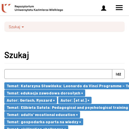
Zaloguj
Men
się
nawi
Szukaj
Szukaj
Idź
Temat: Katarzyna Sławińska: Leonardo da Vinci Programme – Tran
Temat: edukacja zawodowa dorosłych ×
Autor: Gerlach, Ryszard ×
Autor: [et al.] ×
Temat: Elżbieta Sałata: Pedagogical and psychological training 
Temat: adults’ vocational education ×
Temat: gospodarka oparta na wiedzy ×
Temat: civilization challenges ×