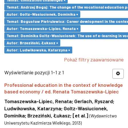
Temat: Andrzej Bogaj: The change of the vocational education p
Autor: Goltz-Wasiucionek, Dominika ×
Temat: Bogusław Pietrulewicz: Career development in the contex
Autor: Tomaszewska-Lipiec, Renata ×
Temat: Dominika Goltz-Wasiucionek: The use of e-learning in vo
Autor: Brzeziński, Łukasz ×
Autor: Ludwikowska, Katarzyna ×
Pokaż filtry zaawansowane
Wyświetlanie pozycji 1-1 z 1
Professional education in the context of knowledge
based economy / ed. Renata Tomaszewska-Lipiec
Tomaszewska-Lipiec, Renata
;
Gerlach, Ryszard
;
Ludwikowska, Katarzyna
;
Goltz-Wasiucionek,
Dominika
;
Brzeziński, Łukasz
;
[et al.]
(
Wydawnictwo
Uniwersytetu Kazimierza Wielkiego
,
2013
)