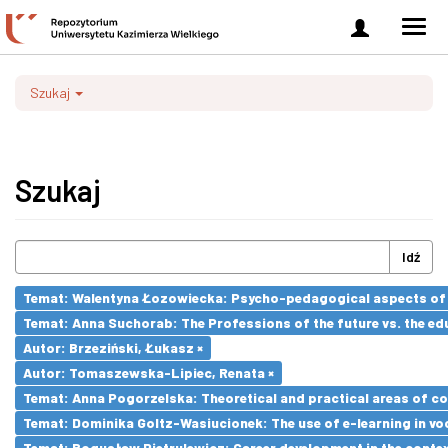
Zaloguj
Men
się
nawi
Szukaj
Szukaj
Idź
Temat: Walentyna Łozowiecka: Psycho-pedagogical aspects of 
Temat: Anna Suchorab: The Professions of the future vs. the ed
Autor: Brzeziński, Łukasz ×
Autor: Tomaszewska-Lipiec, Renata ×
Temat: Anna Pogorzelska: Theoretical and practical areas of co
Temat: Dominika Goltz-Wasiucionek: The use of e-learning in vo
Temat: Bogusław Pietrulewicz: Career development in the contex