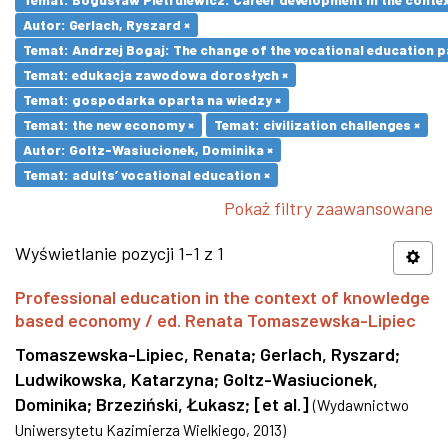
Autor: Gerlach, Ryszard ×
Temat: Andrzej Bogaj: The change of the vocational education p
Temat: edukacja zawodowa dorosłych ×
Temat: gospodarka oparta na wiedzy ×
Temat: the new economy ×
Temat: civilization challenges ×
Autor: Goltz-Wasiucionek, Dominika ×
Temat: adults’ vocational education ×
Pokaż filtry zaawansowane
Wyświetlanie pozycji 1-1 z 1
Professional education in the context of knowledge
based economy / ed. Renata Tomaszewska-Lipiec
Tomaszewska-Lipiec, Renata
;
Gerlach, Ryszard
;
Ludwikowska, Katarzyna
;
Goltz-Wasiucionek,
Dominika
;
Brzeziński, Łukasz
;
[et al.]
(
Wydawnictwo
Uniwersytetu Kazimierza Wielkiego
,
2013
)