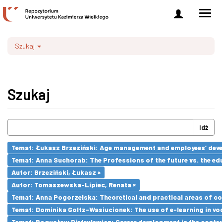
Zaloguj
Men
się
nawi
Szukaj
Szukaj
Idź
Temat: Łukasz Brzeziński: Age management and employees’ dev
Temat: Anna Suchorab: The Professions of the future vs. the ed
Autor: Brzeziński, Łukasz ×
Autor: Tomaszewska-Lipiec, Renata ×
Temat: Anna Pogorzelska: Theoretical and practical areas of co
Temat: Dominika Goltz-Wasiucionek: The use of e-learning in vo
Temat: Bogusław Pietrulewicz: Career development in the contex