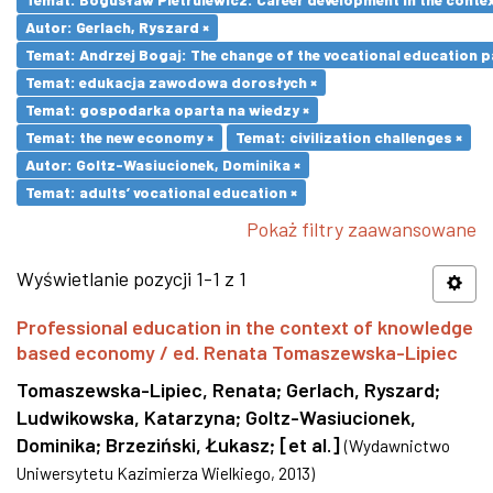
Autor: Gerlach, Ryszard ×
Temat: Andrzej Bogaj: The change of the vocational education p
Temat: edukacja zawodowa dorosłych ×
Temat: gospodarka oparta na wiedzy ×
Temat: the new economy ×
Temat: civilization challenges ×
Autor: Goltz-Wasiucionek, Dominika ×
Temat: adults’ vocational education ×
Pokaż filtry zaawansowane
Wyświetlanie pozycji 1-1 z 1
Professional education in the context of knowledge
based economy / ed. Renata Tomaszewska-Lipiec
Tomaszewska-Lipiec, Renata
;
Gerlach, Ryszard
;
Ludwikowska, Katarzyna
;
Goltz-Wasiucionek,
Dominika
;
Brzeziński, Łukasz
;
[et al.]
(
Wydawnictwo
Uniwersytetu Kazimierza Wielkiego
,
2013
)