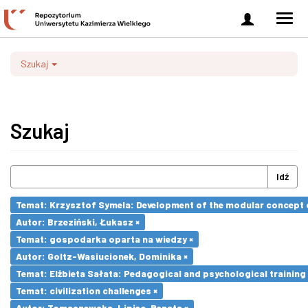
Zaloguj
Men
się
nawi
Szukaj
Szukaj
Idź
Temat: Krzysztof Symela: Development of the modular concept o
Autor: Brzeziński, Łukasz ×
Temat: gospodarka oparta na wiedzy ×
Autor: Goltz-Wasiucionek, Dominika ×
Temat: Elżbieta Sałata: Pedagogical and psychological training 
Temat: civilization challenges ×
Autor: Tomaszewska-Lipiec, Renata ×