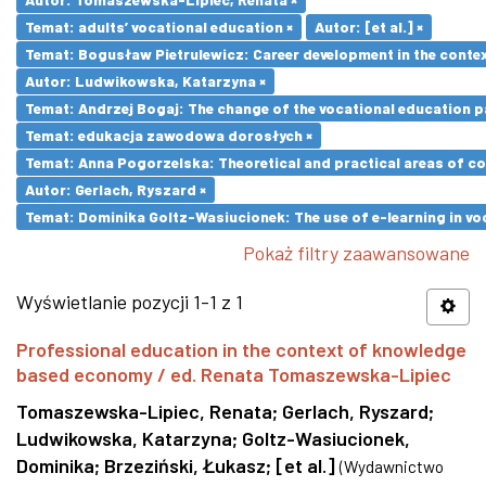
Temat: adults’ vocational education ×
Autor: [et al.] ×
Temat: Bogusław Pietrulewicz: Career development in the contex
Autor: Ludwikowska, Katarzyna ×
Temat: Andrzej Bogaj: The change of the vocational education p
Temat: edukacja zawodowa dorosłych ×
Temat: Anna Pogorzelska: Theoretical and practical areas of co
Autor: Gerlach, Ryszard ×
Temat: Dominika Goltz-Wasiucionek: The use of e-learning in vo
Pokaż filtry zaawansowane
Wyświetlanie pozycji 1-1 z 1
Professional education in the context of knowledge
based economy / ed. Renata Tomaszewska-Lipiec
Tomaszewska-Lipiec, Renata
;
Gerlach, Ryszard
;
Ludwikowska, Katarzyna
;
Goltz-Wasiucionek,
Dominika
;
Brzeziński, Łukasz
;
[et al.]
(
Wydawnictwo