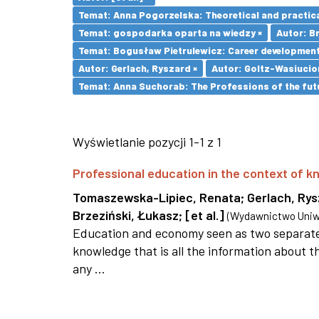
Temat: Anna Pogorzelska: Theoretical and practica
Temat: gospodarka oparta na wiedzy ×
Autor: Br
Temat: Bogusław Pietrulewicz: Career development 
Autor: Gerlach, Ryszard ×
Autor: Goltz-Wasiucio
Temat: Anna Suchorab: The Professions of the futu
Wyświetlanie pozycji 1-1 z 1
Professional education in the context of
Tomaszewska-Lipiec, Renata
;
Gerlach, Ry
Brzeziński, Łukasz
;
[et al.]
(
Wydawnictwo Uniwe
Education and economy seen as two separate 
knowledge that is all the information about th
any ...