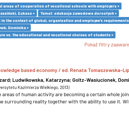
l areas of cooperation of vocational schools with employers ×
zeziński, Łukasz ×
Temat: edukacja zawodowa dorosłych ×
in the context of global, organization and employee’s requirement
nek, Dominika ×
re vs. the educational and vocational choices of students ×
Pokaż filtry zaawa
 knowledge based economy / ed. Renata Tomaszewska-Li
szard
;
Ludwikowska, Katarzyna
;
Goltz-Wasiucionek, Domi
rsytetu Kazimierza Wielkiego
,
2013
)
areas of human activity are becoming a certain whole joi
e surrounding reality together with the ability to use it. W