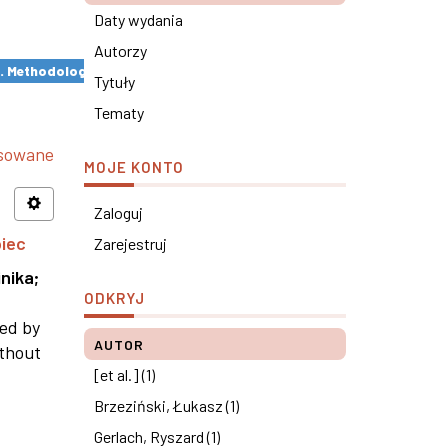
Daty wydania
Autorzy
s. Methodological remarks ×
Tytuły
Tematy
nsowane
MOJE KONTO
Zaloguj
piec
Zarejestruj
nika
;
ODKRYJ
ned by
AUTOR
ithout
[et al.] (1)
Brzeziński, Łukasz (1)
Gerlach, Ryszard (1)