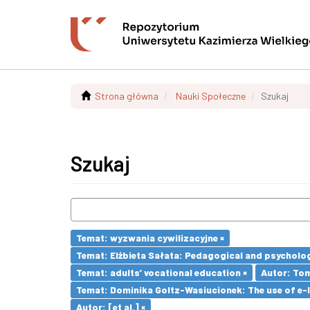
Strona główna
Nauki Społeczne
Szukaj
Szukaj
Temat: wyzwania cywilizacyjne ×
Temat: Elżbieta Sałata: Pedagogical and psychologi
Temat: adults’ vocational education ×
Autor: To
Temat: Dominika Goltz-Wasiucionek: The use of e-l
Autor: [et al.] ×