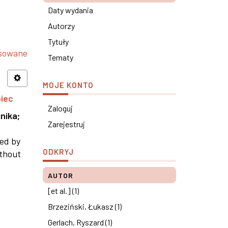
Daty wydania
Autorzy
Tytuły
nsowane
Tematy
MOJE KONTO
piec
Zaloguj
nika
;
Zarejestruj
ned by
ODKRYJ
ithout
AUTOR
[et al.] (1)
Brzeziński, Łukasz (1)
Gerlach, Ryszard (1)