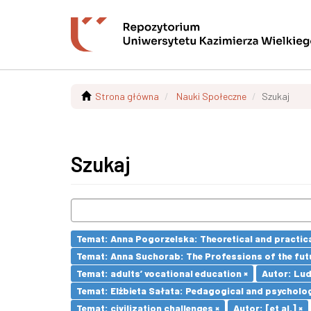
Strona główna
Nauki Społeczne
Szukaj
Szukaj
Temat: Anna Pogorzelska: Theoretical and practica
Temat: Anna Suchorab: The Professions of the futu
Temat: adults’ vocational education ×
Autor: Lu
Temat: Elżbieta Sałata: Pedagogical and psychologi
Temat: civilization challenges ×
Autor: [et al.] ×