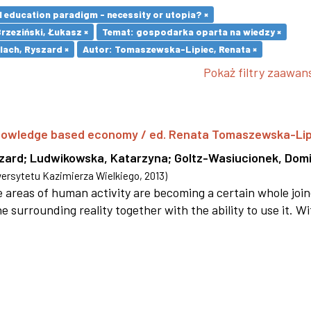
l education paradigm - necessity or utopia? ×
Brzeziński, Łukasz ×
Temat: gospodarka oparta na wiedzy ×
lach, Ryszard ×
Autor: Tomaszewska-Lipiec, Renata ×
Pokaż filtry zaawa
 knowledge based economy / ed. Renata Tomaszewska-Li
szard
;
Ludwikowska, Katarzyna
;
Goltz-Wasiucionek, Domi
rsytetu Kazimierza Wielkiego
,
2013
)
areas of human activity are becoming a certain whole joi
e surrounding reality together with the ability to use it. W