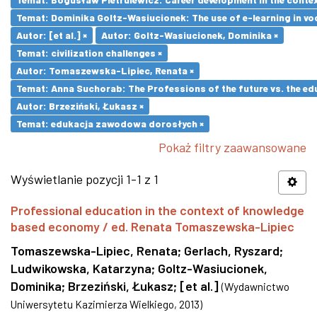
Temat: Dominika Goltz-Wasiucionek: The use of e-learning in vo
Autor: [et al.] ×
Autor: Goltz-Wasiucionek, Dominika ×
Temat: civilization challenges ×
Autor: Tomaszewska-Lipiec, Renata ×
Temat: Anna Suchorab: The Professions of the future vs. the ed
Autor: Brzeziński, Łukasz ×
Temat: edukacja zawodowa dorosłych ×
Pokaż filtry zaawansowane
Wyświetlanie pozycji 1-1 z 1
Professional education in the context of knowledge
based economy / ed. Renata Tomaszewska-Lipiec
Tomaszewska-Lipiec, Renata
;
Gerlach, Ryszard
;
Ludwikowska, Katarzyna
;
Goltz-Wasiucionek,
Dominika
;
Brzeziński, Łukasz
;
[et al.]
(
Wydawnictwo
Uniwersytetu Kazimierza Wielkiego
,
2013
)