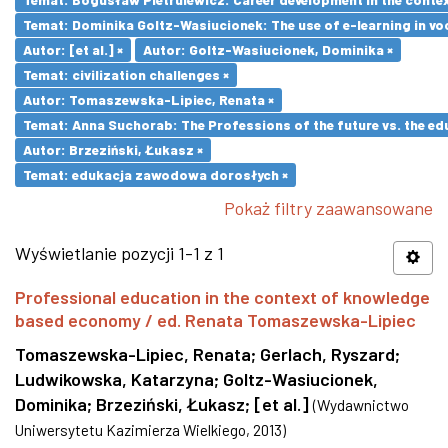
Temat: Dominika Goltz-Wasiucionek: The use of e-learning in vo
Autor: [et al.] ×
Autor: Goltz-Wasiucionek, Dominika ×
Temat: civilization challenges ×
Autor: Tomaszewska-Lipiec, Renata ×
Temat: Anna Suchorab: The Professions of the future vs. the ed
Autor: Brzeziński, Łukasz ×
Temat: edukacja zawodowa dorosłych ×
Pokaż filtry zaawansowane
Wyświetlanie pozycji 1-1 z 1
Professional education in the context of knowledge
based economy / ed. Renata Tomaszewska-Lipiec
Tomaszewska-Lipiec, Renata
;
Gerlach, Ryszard
;
Ludwikowska, Katarzyna
;
Goltz-Wasiucionek,
Dominika
;
Brzeziński, Łukasz
;
[et al.]
(
Wydawnictwo
Uniwersytetu Kazimierza Wielkiego
,
2013
)