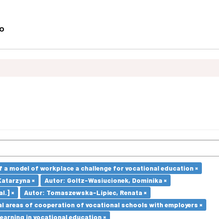
a model of workplace a challenge for vocational education ×
atarzyna ×
Autor: Goltz-Wasiucionek, Dominika ×
l.] ×
Autor: Tomaszewska-Lipiec, Renata ×
l areas of cooperation of vocational schools with employers ×
earning in vocational education ×