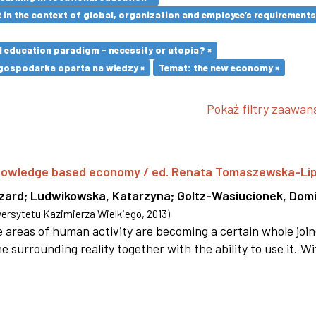
in the context of global, organization and employee’s requirement
l education paradigm - necessity or utopia? ×
gospodarka oparta na wiedzy ×
Temat: the new economy ×
Pokaż filtry zaawa
 knowledge based economy / ed. Renata Tomaszewska-Li
szard
;
Ludwikowska, Katarzyna
;
Goltz-Wasiucionek, Domi
rsytetu Kazimierza Wielkiego
,
2013
)
areas of human activity are becoming a certain whole joi
e surrounding reality together with the ability to use it. W