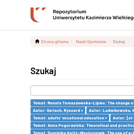
Strona główna
Nauki Społeczne
Szukaj
Szukaj
Temat: Renata Tomaszewska-Lipiec: The change of 
Autor: Gerlach, Ryszard ×
Autor: Ludwikowska, K
Temat: adults’ vocational education ×
Autor: [et a
Temat: Anna Pogorzelska: Theoretical and practica
Temat: Dominika Goltz-Wasiucionek: The use of e-l