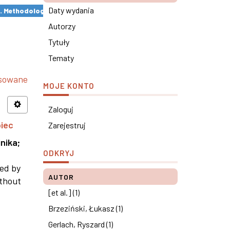
Daty wydania
s. Methodological remarks ×
Autorzy
Tytuły
Tematy
nsowane
MOJE KONTO
Zaloguj
piec
Zarejestruj
nika
;
ODKRYJ
ned by
AUTOR
ithout
[et al.] (1)
Brzeziński, Łukasz (1)
Gerlach, Ryszard (1)