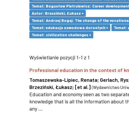
Temat: Bogusław Pietrulewicz: Career development 
Autor: Brzeziński, Łukasz ×
Temat: Andrzej Bogaj: The change of the vocationa
Temat: edukacja zawodowa dorosłych ×
Temat: 
Temat: civilization challenges ×
Wyświetlanie pozycji 1-1 z 1
Professional education in the context of
Tomaszewska-Lipiec, Renata
;
Gerlach, Ry
Brzeziński, Łukasz
;
[et al.]
(
Wydawnictwo Uniwe
Education and economy seen as two separate 
knowledge that is all the information about th
any ...