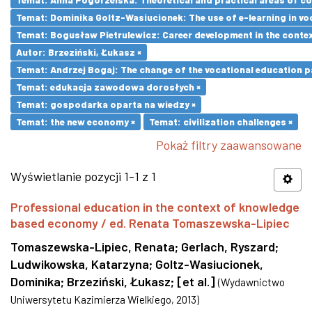
Temat: Dominika Goltz-Wasiucionek: The use of e-learning in vo
Temat: Bogusław Pietrulewicz: Career development in the contex
Autor: Brzeziński, Łukasz ×
Temat: Andrzej Bogaj: The change of the vocational education p
Temat: edukacja zawodowa dorosłych ×
Temat: gospodarka oparta na wiedzy ×
Temat: the new economy ×
Temat: civilization challenges ×
Pokaż filtry zaawansowane
Wyświetlanie pozycji 1-1 z 1
Professional education in the context of knowledge
based economy / ed. Renata Tomaszewska-Lipiec
Tomaszewska-Lipiec, Renata
;
Gerlach, Ryszard
;
Ludwikowska, Katarzyna
;
Goltz-Wasiucionek,
Dominika
;
Brzeziński, Łukasz
;
[et al.]
(
Wydawnictwo
Uniwersytetu Kazimierza Wielkiego
,
2013
)