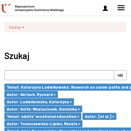
Zaloguj
Men
się
nawi
Szukaj
Szukaj
Idź
Temat: Katarzyna Ludwikowska: Research on career paths and pro
Autor: Gerlach, Ryszard ×
Autor: Ludwikowska, Katarzyna ×
Autor: Goltz-Wasiucionek, Dominika ×
Temat: adults’ vocational education ×
Autor: [et al.] ×
Autor: Tomaszewska-Lipiec, Renata ×
Temat: Anna Pogorzelska: Theoretical and practical areas of co