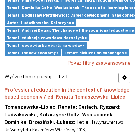
Temat: Dominika Goltz-Wasiucionek: The use of e-learning in vo
Temat: Bogusław Pietrulewicz: Career development in the contex
Autor: Ludwikowska, Katarzyna ×
Temat: Andrzej Bogaj: The change of the vocational education p
Temat: edukacja zawodowa dorosłych ×
Temat: gospodarka oparta na wiedzy ×
Temat: the new economy ×
Temat: civilization challenges ×
Pokaż filtry zaawansowane
Wyświetlanie pozycji 1-1 z 1
Professional education in the context of knowledge
based economy / ed. Renata Tomaszewska-Lipiec
Tomaszewska-Lipiec, Renata
;
Gerlach, Ryszard
;
Ludwikowska, Katarzyna
;
Goltz-Wasiucionek,
Dominika
;
Brzeziński, Łukasz
;
[et al.]
(
Wydawnictwo
Uniwersytetu Kazimierza Wielkiego
,
2013
)