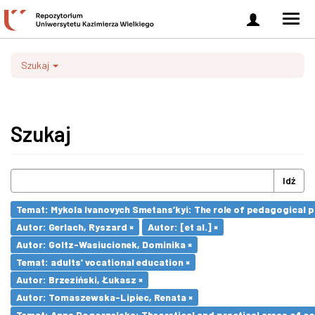
Zaloguj
Men
się
nawi
Szukaj
Szukaj
Idź
Temat: Mykola Ivanovych Smetans’kyi: The role of pedagogical pr
Autor: Gerlach, Ryszard ×
Autor: [et al.] ×
Autor: Goltz-Wasiucionek, Dominika ×
Temat: adults’ vocational education ×
Autor: Brzeziński, Łukasz ×
Autor: Tomaszewska-Lipiec, Renata ×
Temat: Anna Pogorzelska: Theoretical and practical areas of co