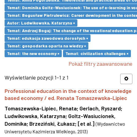
Temat: Dominika Goltz-Wasiucionek: The use of e-learning in vo
Temat: Bogusław Pietrulewicz: Career development in the contex
Autor: Ludwikowska, Katarzyna ×
Temat: Andrzej Bogaj: The change of the vocational education p
Temat: edukacja zawodowa dorosłych ×
Temat: gospodarka oparta na wiedzy ×
Temat: the new economy ×
Temat: civilization challenges ×
Pokaż filtry zaawansowane
Wyświetlanie pozycji 1-1 z 1
Professional education in the context of knowledge
based economy / ed. Renata Tomaszewska-Lipiec
Tomaszewska-Lipiec, Renata
;
Gerlach, Ryszard
;
Ludwikowska, Katarzyna
;
Goltz-Wasiucionek,
Dominika
;
Brzeziński, Łukasz
;
[et al.]
(
Wydawnictwo
Uniwersytetu Kazimierza Wielkiego
,
2013
)