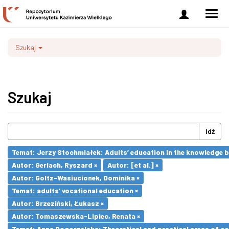
Zaloguj
Men
się
nawi
Szukaj
Szukaj
Idź
Temat: Jerzy Stochmiałek: Adults’ education in the knowledge 
Autor: Gerlach, Ryszard ×
Autor: [et al.] ×
Autor: Goltz-Wasiucionek, Dominika ×
Temat: adults’ vocational education ×
Autor: Brzeziński, Łukasz ×
Autor: Tomaszewska-Lipiec, Renata ×
Temat: Anna Pogorzelska: Theoretical and practical areas of co