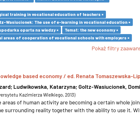
cal training in vocational education of teachers ×
z-Wasiucionek: The use of e-learning in vocational education ×
spodarka oparta na wiedzy ×
Temat: the new economy ×
l areas of cooperation of vocational schools with employers ×
Pokaż filtry zaawa
 knowledge based economy / ed. Renata Tomaszewska-Li
szard
;
Ludwikowska, Katarzyna
;
Goltz-Wasiucionek, Domi
rsytetu Kazimierza Wielkiego
,
2013
)
areas of human activity are becoming a certain whole joi
e surrounding reality together with the ability to use it. W