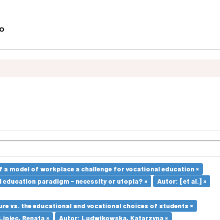
a model of workplace a challenge for vocational education ×
l education paradigm - necessity or utopia? ×
Autor: [et al.] ×
re vs. the educational and vocational choices of students ×
piec, Renata ×
Autor: Ludwikowska, Katarzyna ×