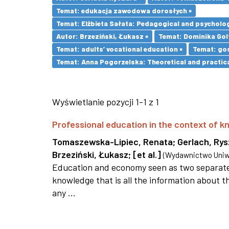
Temat: edukacja zawodowa dorosłych ×
Temat: Elżbieta Sałata: Pedagogical and psychologi
Autor: Brzeziński, Łukasz ×
Temat: Dominika Golt
Temat: adults’ vocational education ×
Temat: go
Temat: Anna Pogorzelska: Theoretical and practica
Wyświetlanie pozycji 1-1 z 1
Professional education in the context of
Tomaszewska-Lipiec, Renata
;
Gerlach, Ry
Brzeziński, Łukasz
;
[et al.]
(
Wydawnictwo Uniwe
Education and economy seen as two separate 
knowledge that is all the information about th
any ...