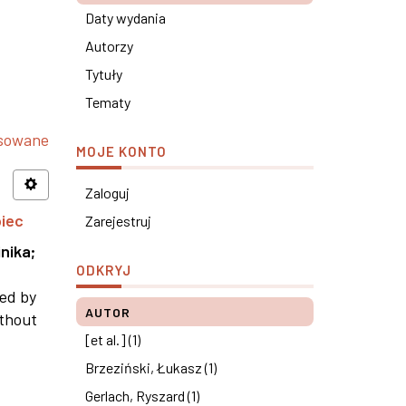
Daty wydania
Autorzy
Tytuły
Tematy
nsowane
MOJE KONTO
Zaloguj
piec
Zarejestruj
nika
;
ODKRYJ
ned by
AUTOR
ithout
[et al.] (1)
Brzeziński, Łukasz (1)
Gerlach, Ryszard (1)