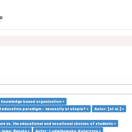
e knowledge based organization ×
l education paradigm - necessity or utopia? ×
Autor: [et al.] ×
re vs. the educational and vocational choices of students ×
piec, Renata ×
Autor: Ludwikowska, Katarzyna ×