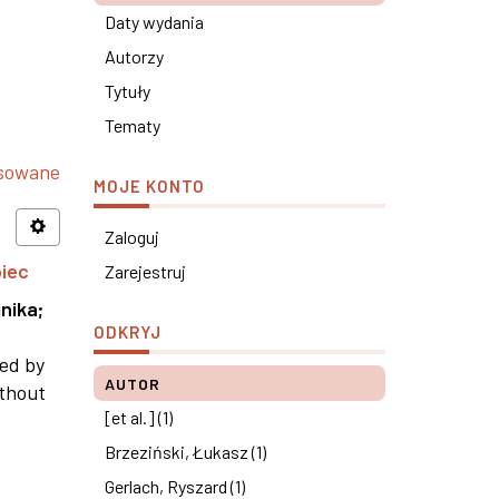
Daty wydania
Autorzy
Tytuły
Tematy
nsowane
MOJE KONTO
Zaloguj
piec
Zarejestruj
nika
;
ODKRYJ
ned by
AUTOR
ithout
[et al.] (1)
Brzeziński, Łukasz (1)
Gerlach, Ryszard (1)