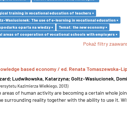
cal training in vocational education of teachers ×
z-Wasiucionek: The use of e-learning in vocational education ×
spodarka oparta na wiedzy ×
Temat: the new economy ×
l areas of cooperation of vocational schools with employers ×
Pokaż filtry zaawa
 knowledge based economy / ed. Renata Tomaszewska-Li
szard
;
Ludwikowska, Katarzyna
;
Goltz-Wasiucionek, Domi
rsytetu Kazimierza Wielkiego
,
2013
)
areas of human activity are becoming a certain whole joi
e surrounding reality together with the ability to use it. W