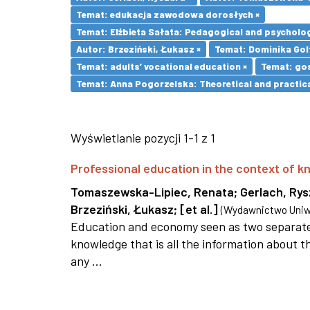
Temat: edukacja zawodowa dorosłych ×
Temat: Elżbieta Sałata: Pedagogical and psychologi
Autor: Brzeziński, Łukasz ×
Temat: Dominika Golt
Temat: adults’ vocational education ×
Temat: go
Temat: Anna Pogorzelska: Theoretical and practica
Wyświetlanie pozycji 1-1 z 1
Professional education in the context of
Tomaszewska-Lipiec, Renata
;
Gerlach, Ry
Brzeziński, Łukasz
;
[et al.]
(
Wydawnictwo Uniwe
Education and economy seen as two separate 
knowledge that is all the information about th
any ...