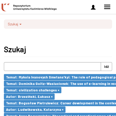
Zaloguj
Men
się
nawi
Szukaj
Szukaj
Idź
Temat: Mykola Ivanovych Smetans’kyi: The role of pedagogical pr
Temat: Dominika Goltz-Wasiucionek: The use of e-learning in vo
Temat: civilization challenges ×
Autor: Brzeziński, Łukasz ×
Temat: Bogusław Pietrulewicz: Career development in the contex
Autor: Ludwikowska, Katarzyna ×
Temat: Anna Pogorzelska: Theoretical and practical areas of co