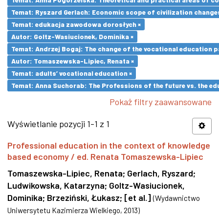
Temat: Ryszard Gerlach: Economic scope of civilization changes
Temat: edukacja zawodowa dorosłych ×
Autor: Goltz-Wasiucionek, Dominika ×
Temat: Andrzej Bogaj: The change of the vocational education p
Autor: Tomaszewska-Lipiec, Renata ×
Temat: adults’ vocational education ×
Temat: Anna Suchorab: The Professions of the future vs. the ed
Pokaż filtry zaawansowane
Wyświetlanie pozycji 1-1 z 1
Professional education in the context of knowledge
based economy / ed. Renata Tomaszewska-Lipiec
Tomaszewska-Lipiec, Renata
;
Gerlach, Ryszard
;
Ludwikowska, Katarzyna
;
Goltz-Wasiucionek,
Dominika
;
Brzeziński, Łukasz
;
[et al.]
(
Wydawnictwo
Uniwersytetu Kazimierza Wielkiego
,
2013
)