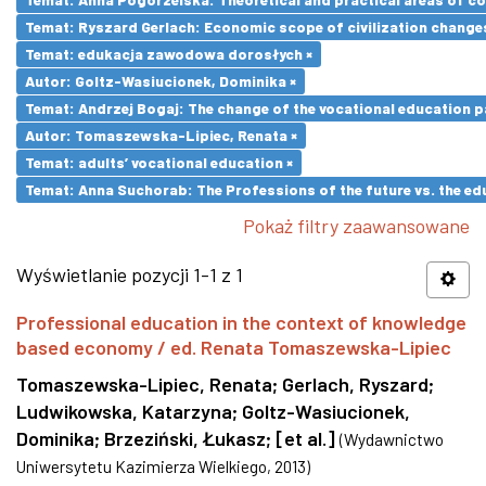
Temat: Ryszard Gerlach: Economic scope of civilization changes
Temat: edukacja zawodowa dorosłych ×
Autor: Goltz-Wasiucionek, Dominika ×
Temat: Andrzej Bogaj: The change of the vocational education p
Autor: Tomaszewska-Lipiec, Renata ×
Temat: adults’ vocational education ×
Temat: Anna Suchorab: The Professions of the future vs. the ed
Pokaż filtry zaawansowane
Wyświetlanie pozycji 1-1 z 1
Professional education in the context of knowledge
based economy / ed. Renata Tomaszewska-Lipiec
Tomaszewska-Lipiec, Renata
;
Gerlach, Ryszard
;
Ludwikowska, Katarzyna
;
Goltz-Wasiucionek,
Dominika
;
Brzeziński, Łukasz
;
[et al.]
(
Wydawnictwo
Uniwersytetu Kazimierza Wielkiego
,
2013
)