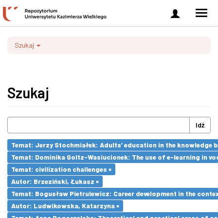
Zaloguj
Men
się
nawi
Szukaj
Szukaj
Idź
Temat: Jerzy Stochmiałek: Adults’ education in the knowledge 
Temat: Dominika Goltz-Wasiucionek: The use of e-learning in vo
Temat: civilization challenges ×
Autor: Brzeziński, Łukasz ×
Temat: Bogusław Pietrulewicz: Career development in the contex
Autor: Ludwikowska, Katarzyna ×
Temat: Anna Pogorzelska: Theoretical and practical areas of co