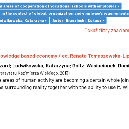
l areas of cooperation of vocational schools with employers ×
in the context of global, organization and employee’s requirement
udwikowska, Katarzyna ×
Autor: Brzeziński, Łukasz ×
Pokaż filtry zaawa
 knowledge based economy / ed. Renata Tomaszewska-Li
szard
;
Ludwikowska, Katarzyna
;
Goltz-Wasiucionek, Domi
rsytetu Kazimierza Wielkiego
,
2013
)
areas of human activity are becoming a certain whole joi
e surrounding reality together with the ability to use it. W