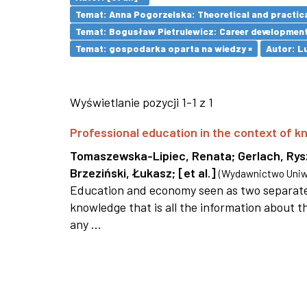
Temat: Anna Pogorzelska: Theoretical and practica
Temat: Bogusław Pietrulewicz: Career development 
Temat: gospodarka oparta na wiedzy ×
Autor: L
Wyświetlanie pozycji 1-1 z 1
Professional education in the context of
Tomaszewska-Lipiec, Renata
;
Gerlach, Ry
Brzeziński, Łukasz
;
[et al.]
(
Wydawnictwo Uniwe
Education and economy seen as two separate 
knowledge that is all the information about th
any ...