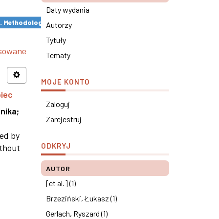
Daty wydania
s. Methodological remarks ×
Autorzy
Tytuły
nsowane
Tematy
MOJE KONTO
piec
Zaloguj
nika
;
Zarejestruj
ned by
ODKRYJ
ithout
AUTOR
[et al.] (1)
Brzeziński, Łukasz (1)
Gerlach, Ryszard (1)