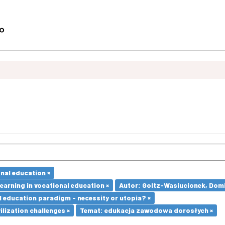
nal education ×
earning in vocational education ×
Autor: Goltz-Wasiucionek, Domi
l education paradigm - necessity or utopia? ×
ilization challenges ×
Temat: edukacja zawodowa dorosłych ×