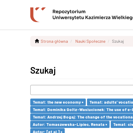
Strona główna
Nauki Społeczne
Szukaj
Szukaj
Temat: the new economy ×
Temat: adults’ vocatio
Temat: Dominika Goltz-Wasiucionek: The use of e-l
Temat: Andrzej Bogaj: The change of the vocationa
Autor: Tomaszewska-Lipiec, Renata ×
Temat: civ
Autor: [et al.] ×