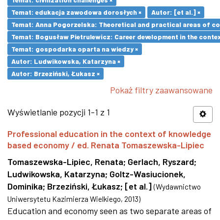
Temat: edukacja zawodowa dorosłych ×
Autor: [et al.] ×
Temat: Anna Pogorzelska: Theoretical and practical areas of co
Temat: Bogusław Pietrulewicz: Career development in the contex
Temat: gospodarka oparta na wiedzy ×
Autor: Ludwikowska, Katarzyna ×
Autor: Brzeziński, Łukasz ×
Pokaż filtry zaawansowane
Wyświetlanie pozycji 1-1 z 1
Professional education in the context of knowledge
based economy / ed. Renata Tomaszewska-Lipiec
Tomaszewska-Lipiec, Renata
;
Gerlach, Ryszard
;
Ludwikowska, Katarzyna
;
Goltz-Wasiucionek,
Dominika
;
Brzeziński, Łukasz
;
[et al.]
(
Wydawnictwo
Uniwersytetu Kazimierza Wielkiego
,
2013
)
Education and economy seen as two separate areas of