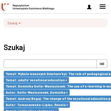
Zaloguj
Men
się
nawi
Szukaj
Szukaj
Idź
Temat: Mykola Ivanovych Smetans’kyi: The role of pedagogical pr
Temat: adults’ vocational education ×
Temat: Dominika Goltz-Wasiucionek: The use of e-learning in vo
Autor: Goltz-Wasiucionek, Dominika ×
Temat: Andrzej Bogaj: The change of the vocational education p
Autor: Tomaszewska-Lipiec, Renata ×
Temat: civilization challenges ×