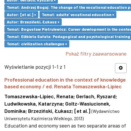
Temat: Andrzej Bogaj: The change of the vocational education p
Autor: [et al.] ×
Temat: adults’ vocational education ×
Autor: Brzeziński, Łukasz ×
Temat: Bogusław Pietrulewicz: Career development in the contex
Temat: Elżbieta Sałata: Pedagogical and psychological training 
Temat: civilization challenges ×
Pokaż filtry zaawansowane
Wyświetlanie pozycji 1-1 z 1
Professional education in the context of knowledge
based economy / ed. Renata Tomaszewska-Lipiec
Tomaszewska-Lipiec, Renata
;
Gerlach, Ryszard
;
Ludwikowska, Katarzyna
;
Goltz-Wasiucionek,
Dominika
;
Brzeziński, Łukasz
;
[et al.]
(
Wydawnictwo
Uniwersytetu Kazimierza Wielkiego
,
2013
)
Education and economy seen as two separate areas of