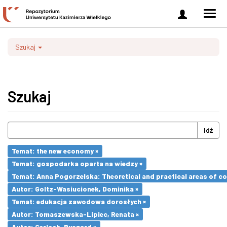
Zaloguj
Men
się
nawi
Szukaj
Szukaj
Idź
Temat: the new economy ×
Temat: gospodarka oparta na wiedzy ×
Temat: Anna Pogorzelska: Theoretical and practical areas of co
Autor: Goltz-Wasiucionek, Dominika ×
Temat: edukacja zawodowa dorosłych ×
Autor: Tomaszewska-Lipiec, Renata ×
Autor: Gerlach, Ryszard ×