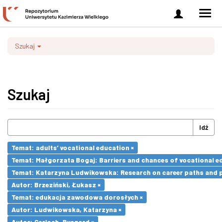
Zaloguj
Men
się
nawi
Szukaj
Szukaj
Idź
Temat: adults’ vocational education ×
Temat: Małgorzata Bogaj: Barriers and chances of vocational ed
Temat: Katarzyna Ludwikowska: Research on career paths and pro
Autor: Brzeziński, Łukasz ×
Temat: edukacja zawodowa dorosłych ×
Autor: Ludwikowska, Katarzyna ×
Autor: Gerlach, Ryszard ×