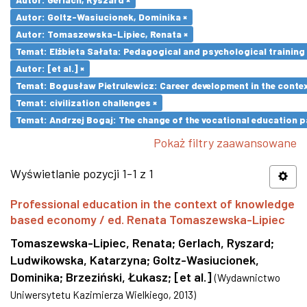
Autor: Goltz-Wasiucionek, Dominika ×
Autor: Tomaszewska-Lipiec, Renata ×
Temat: Elżbieta Sałata: Pedagogical and psychological training 
Autor: [et al.] ×
Temat: Bogusław Pietrulewicz: Career development in the contex
Temat: civilization challenges ×
Temat: Andrzej Bogaj: The change of the vocational education p
Pokaż filtry zaawansowane
Wyświetlanie pozycji 1-1 z 1
Professional education in the context of knowledge
based economy / ed. Renata Tomaszewska-Lipiec
Tomaszewska-Lipiec, Renata
;
Gerlach, Ryszard
;
Ludwikowska, Katarzyna
;
Goltz-Wasiucionek,
Dominika
;
Brzeziński, Łukasz
;
[et al.]
(
Wydawnictwo
Uniwersytetu Kazimierza Wielkiego
,
2013
)