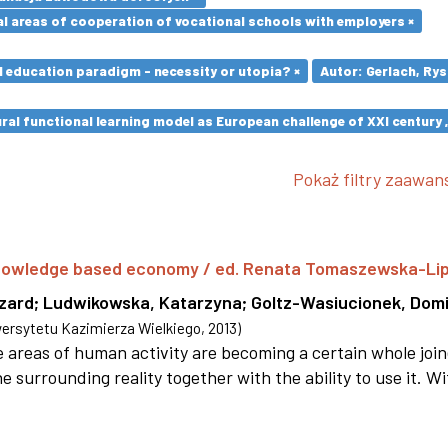
l areas of cooperation of vocational schools with employers ×
l education paradigm - necessity or utopia? ×
Autor: Gerlach, Rys
ural functional learning model as European challenge of XXI centur
Pokaż filtry zaawa
 knowledge based economy / ed. Renata Tomaszewska-Li
szard
;
Ludwikowska, Katarzyna
;
Goltz-Wasiucionek, Domi
rsytetu Kazimierza Wielkiego
,
2013
)
areas of human activity are becoming a certain whole joi
e surrounding reality together with the ability to use it. W