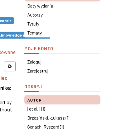
Daty wydania
Autorzy
zard ×
Tytuły
Tematy
y „knowledge economics” ×
MOJE KONTO
nsowane
Zaloguj
Zarejestruj
piec
ODKRYJ
nika
;
AUTOR
ned by
[et al.] (1)
ithout
Brzeziński, Łukasz (1)
Gerlach, Ryszard (1)