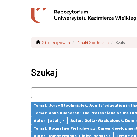
Strona główna
Nauki Społeczne
Szukaj
Szukaj
Temat: Jerzy Stochmiałek: Adults’ education in th
Temat: Anna Suchorab: The Professions of the futu
Autor: [et al.] ×
Autor: Goltz-Wasiucionek, Domin
Temat: Bogusław Pietrulewicz: Career development 
Autor: Tomaszewska-Lipiec, Renata ×
Temat: ed