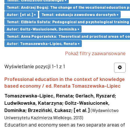
Temat: Andrzej Bogaj: The change of the vocational education p
Autor: [et al.] ×
Temat: edukacja zawodowa dorosłych ×
Temat: Elżbieta Sałata: Pedagogical and psychological training 
Autor: Goltz-Wasiucionek, Dominika ×
Temat: Anna Pogorzelska: Theoretical and practical areas of co
Autor: Tomaszewska-Lipiec, Renata ×
Pokaż filtry zaawansowane
Wyświetlanie pozycji 1-1 z 1
Professional education in the context of knowledge
based economy / ed. Renata Tomaszewska-Lipiec
Tomaszewska-Lipiec, Renata
;
Gerlach, Ryszard
;
Ludwikowska, Katarzyna
;
Goltz-Wasiucionek,
Dominika
;
Brzeziński, Łukasz
;
[et al.]
(
Wydawnictwo
Uniwersytetu Kazimierza Wielkiego
,
2013
)
Education and economy seen as two separate areas of