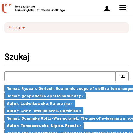
Zaloguj
Men
się
nawi
Szukaj
Szukaj
Idź
Temat: Ryszard Gerlach: Economic scope of civilization changes
Temat: gospodarka oparta na wiedzy ×
Autor: Ludwikowska, Katarzyna ×
Autor: Goltz-Wasiucionek, Dominika ×
Temat: Dominika Goltz-Wasiucionek: The use of e-learning in vo
Autor: Tomaszewska-Lipiec, Renata ×
Temat: Anna Pogorzelska: Theoretical and practical areas of co