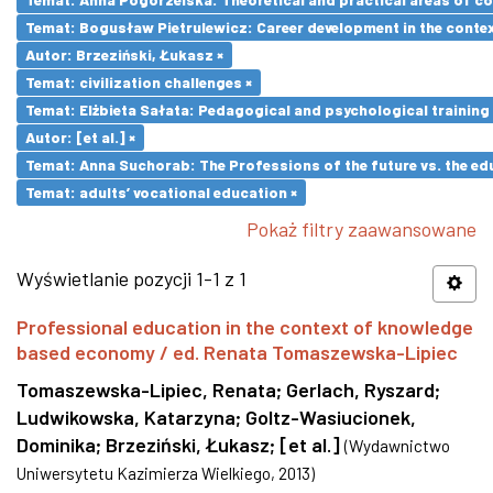
Temat: Bogusław Pietrulewicz: Career development in the contex
Autor: Brzeziński, Łukasz ×
Temat: civilization challenges ×
Temat: Elżbieta Sałata: Pedagogical and psychological training 
Autor: [et al.] ×
Temat: Anna Suchorab: The Professions of the future vs. the ed
Temat: adults’ vocational education ×
Pokaż filtry zaawansowane
Wyświetlanie pozycji 1-1 z 1
Professional education in the context of knowledge
based economy / ed. Renata Tomaszewska-Lipiec
Tomaszewska-Lipiec, Renata
;
Gerlach, Ryszard
;
Ludwikowska, Katarzyna
;
Goltz-Wasiucionek,
Dominika
;
Brzeziński, Łukasz
;
[et al.]
(
Wydawnictwo
Uniwersytetu Kazimierza Wielkiego
,
2013
)